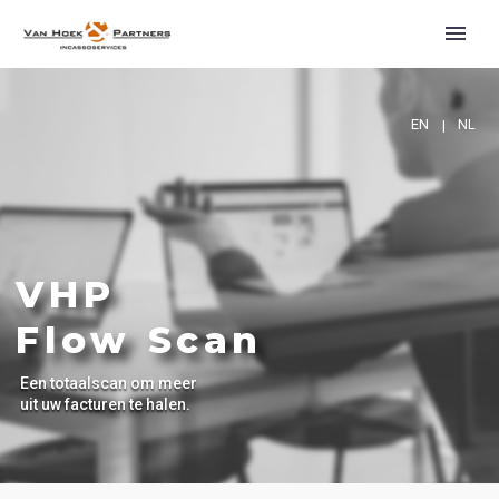
EN
NL
|
VHP
Flow Scan
Een totaalscan om meer
uit uw facturen te halen.