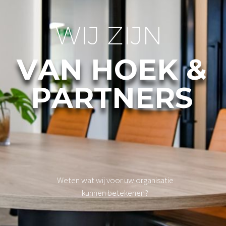
W
I
J
Z
I
J
N
V
A
N
H
O
E
K
&
P
A
R
T
N
E
R
S
W
e
t
e
n
w
a
t
w
i
j
v
o
o
r
u
w
o
r
g
a
n
i
s
a
t
i
e
k
u
n
n
e
n
b
e
t
e
k
e
n
e
n
?